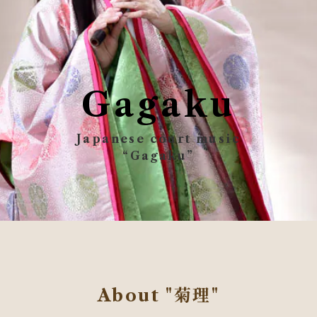
Gagaku
Japanese court music
“Gagaku”
About "菊理"